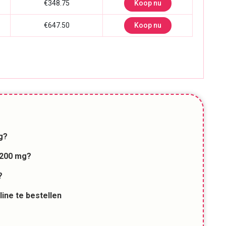
€348.75
Koop nu
€647.50
Koop nu
g?
 200 mg?
?
ine te bestellen