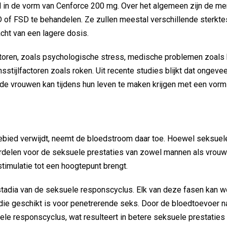
el in de vorm van Cenforce 200 mg. Over het algemeen zijn de 
 of FSD te behandelen. Ze zullen meestal verschillende sterkte
cht van een lagere dosis.
actoren, zoals psychologische stress, medische problemen zoals
ijlfactoren zoals roken. Uit recente studies blijkt dat ongevee
 de vrouwen kan tijdens hun leven te maken krijgen met een vor
ebied verwijdt, neemt de bloedstroom daar toe. Hoewel seksuele
oordelen voor de seksuele prestaties van zowel mannen als vro
timulatie tot een hoogtepunt brengt.
 stadia van de seksuele responscyclus. Elk van deze fasen kan 
die geschikt is voor penetrerende seks. Door de bloedtoevoer na
ele responscyclus, wat resulteert in betere seksuele prestaties