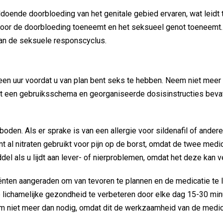
oende doorbloeding van het genitale gebied ervaren, wat leidt 
rdoor de doorbloeding toeneemt en het seksueel genot toeneemt
an de seksuele responscyclus.
n uur voordat u van plan bent seks te hebben. Neem niet meer da
at een gebruiksschema en georganiseerde dosisinstructies bevat
oden. Als er sprake is van een allergie voor sildenafil of ander
nt al nitraten gebruikt voor pijn op de borst, omdat de twee medi
del als u lijdt aan lever- of nierproblemen, omdat het deze kan v
nten aangeraden om van tevoren te plannen en de medicatie te l
ichamelijke gezondheid te verbeteren door elke dag 15-30 minu
m niet meer dan nodig, omdat dit de werkzaamheid van de medica