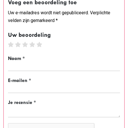
Voeg een beoordeling toe
Uw e-mailadres wordt niet gepubliceerd. Verplichte
velden zijn gemarkeerd *
Uw beoordeling
1 star
2 stars
3 stars
4 stars
5 stars
Naam *
E-mailen *
Je recensie *