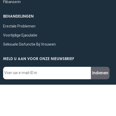
Flibanserin
BEHANDELINGEN
Erectale Problemen
Voortijdige Ejaculatie
Seksuele Disfunctie Bij Vrouwen
MELD U AAN VOOR ONZE NIEUWSBRIEF
Indienen
WIJ BIEDEN AAN
© 2026 Kamagra Nederlands. Alle rechten voorbehouden