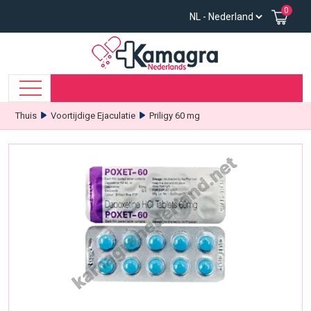
0
Thuis
Voortijdige Ejaculatie
Priligy 60 mg